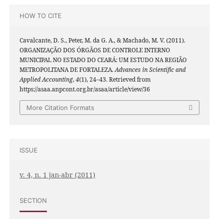
HOW TO CITE
Cavalcante, D. S., Peter, M. da G. A., & Machado, M. V. (2011).
ORGANIZAÇÃO DOS ÓRGÃOS DE CONTROLE INTERNO
MUNICIPAL NO ESTADO DO CEARÁ: UM ESTUDO NA REGIÃO
METROPOLITANA DE FORTALEZA.
Advances in Scientific and
Applied Accounting
,
4
(1), 24–43. Retrieved from
https://asaa.anpcont.org.br/asaa/article/view/36
More Citation Formats
ISSUE
v. 4, n. 1 jan-abr (2011)
SECTION